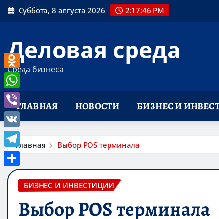
Перейти
Суббота, 8 августа 2026
2:17:47 PM
к
содержимому
Деловая среда
Среда бизнеса
Odnoklassniki
WhatsApp
ГЛАВНАЯ
НОВОСТИ
БИЗНЕС И ИНВЕС
Viber
VK
Главная
Выбор POS терминала
Telegram
Отправить
БИЗНЕС И ИНВЕСТИЦИИ
Выбор POS терминала