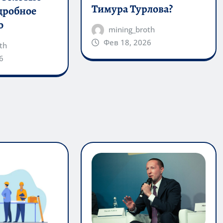
Тимура Турлова?
дробное
о
mining_broth
Фев 18, 2026
th
6