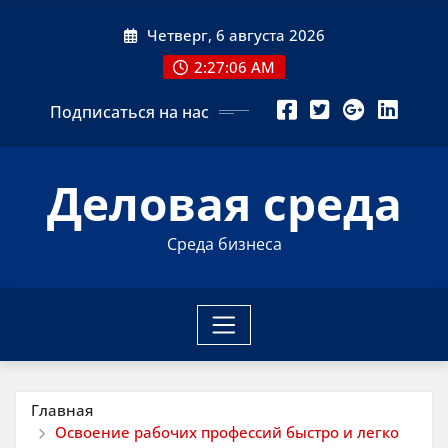
Перейти
Четверг, 6 августа 2026
к
содержимому
2:27:08 AM
Подписаться на нас
Деловая среда
Среда бизнеса
Главная
Освоение рабочих профессий быстро и легко