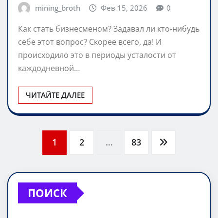
направлений организации бизнеса
mining_broth
Фев 15, 2026
0
Как стать бизнесменом? Задавал ли кто-нибудь
себе этот вопрос? Скорее всего, да! И
происходило это в периоды усталости от
каждодневной…
ЧИТАЙТЕ ДАЛЕЕ
Пагинация
1
2
…
83
записей
ПОИСК