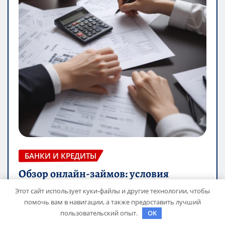
БАНКИ И КРЕДИТЫ
Обзор онлайн-займов: условия
Этот сайт использует куки-файлы и другие технологии, чтобы
выдачи, процентные ставки и
помочь вам в навигации, а также предоставить лучший
требования к заемщикам
пользовательский опыт.
OK