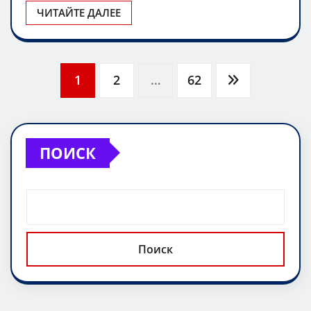
ЧИТАЙТЕ ДАЛЕЕ
Пагинация
1
2
…
62
записей
ПОИСК
Поиск