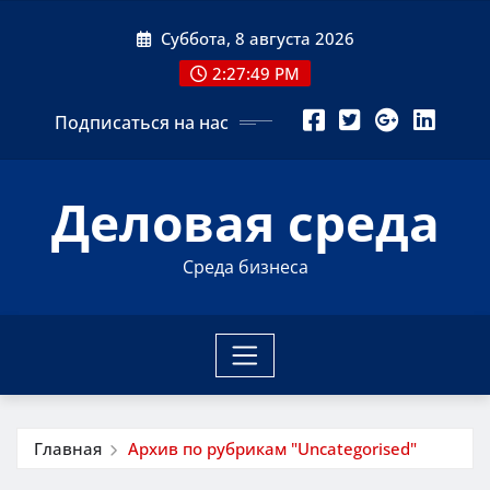
Перейти
Суббота, 8 августа 2026
к
содержимому
2:27:50 PM
Подписаться на нас
Деловая среда
Среда бизнеса
Главная
Архив по рубрикам "Uncategorised"