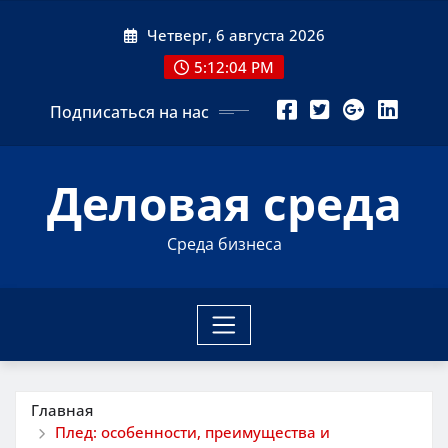
Перейти
Четверг, 6 августа 2026
к
содержимому
5:12:06 PM
Подписаться на нас
Деловая среда
Среда бизнеса
Главная
Плед: особенности, преимущества и