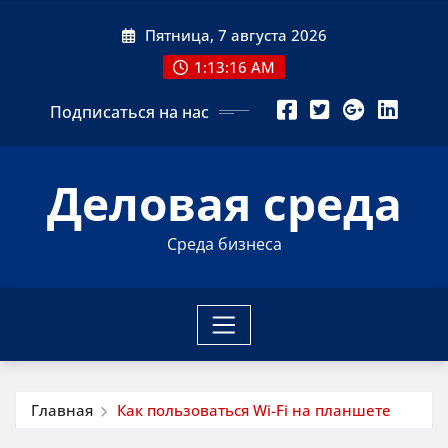
Перейти
Пятница, 7 августа 2026
к
содержимому
1:13:17 AM
Подписаться на нас
Деловая среда
Среда бизнеса
Главная
Как пользоваться Wi-Fi на планшете