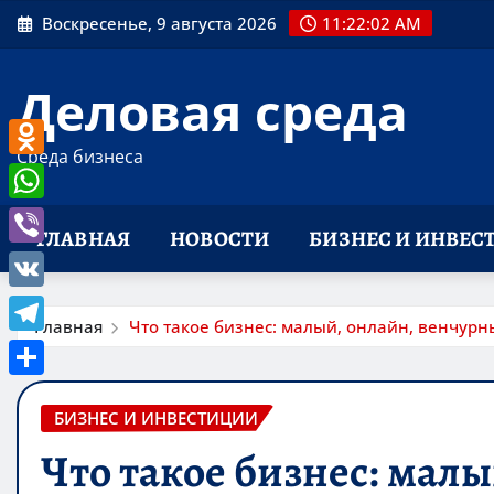
Перейти
Воскресенье, 9 августа 2026
11:22:03 AM
к
содержимому
Деловая среда
Среда бизнеса
Odnoklassniki
WhatsApp
ГЛАВНАЯ
НОВОСТИ
БИЗНЕС И ИНВЕС
Viber
VK
Главная
Что такое бизнес: малый, онлайн, венчурн
Telegram
Отправить
БИЗНЕС И ИНВЕСТИЦИИ
Что такое бизнес: мал