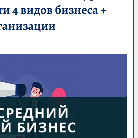
ти 4 видов бизнеса +
рганизации