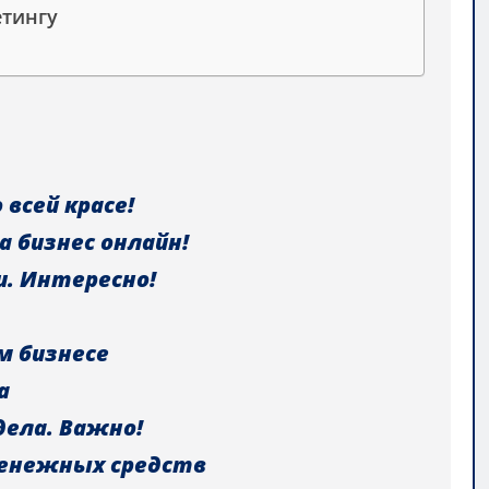
етингу
 всей красе!
а бизнес онлайн!
и. Интересно!
м бизнесе
а
дела. Важно!
 денежных средств