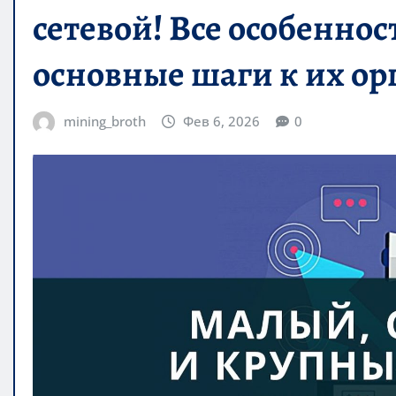
сетевой! Все особеннос
основные шаги к их о
mining_broth
Фев 6, 2026
0