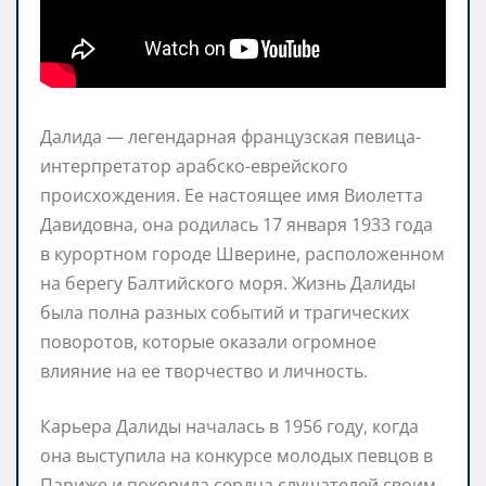
Далида — легендарная французская певица-
интерпретатор арабско-еврейского
происхождения. Ее настоящее имя Виолетта
Давидовна, она родилась 17 января 1933 года
в курортном городе Шверине, расположенном
на берегу Балтийского моря. Жизнь Далиды
была полна разных событий и трагических
поворотов, которые оказали огромное
влияние на ее творчество и личность.
Карьера Далиды началась в 1956 году, когда
она выступила на конкурсе молодых певцов в
Париже и покорила сердца слушателей своим