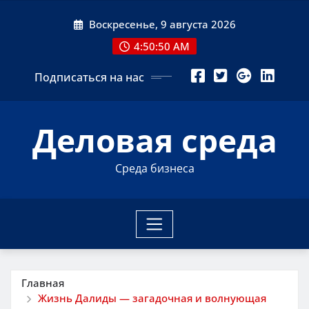
Перейти
Воскресенье, 9 августа 2026
к
содержимому
4:50:51 AM
Подписаться на нас
Деловая среда
Среда бизнеса
Главная
Жизнь Далиды — загадочная и волнующая