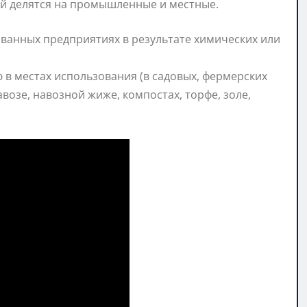
й делятся на промышленные и местные.
ванных предприятиях в результате химических или
 в местах использования (в садовых, фермерских
авозе, навозной жиже, компостах, торфе, золе,