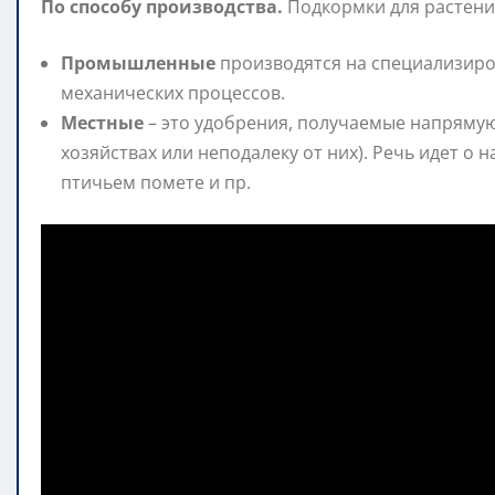
По способу производства.
Подкормки для растени
Промышленные
производятся на специализиро
механических процессов.
Местные
– это удобрения, получаемые напрямую
хозяйствах или неподалеку от них). Речь идет о н
птичьем помете и пр.