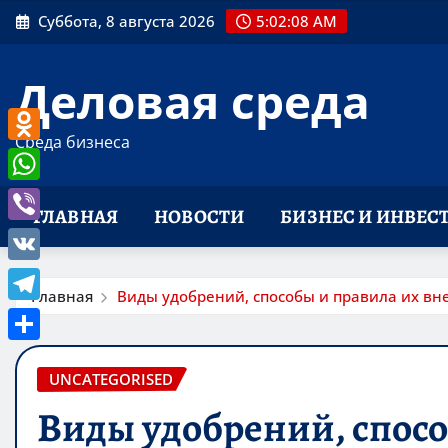
Перейти
Суббота, 8 августа 2026
5:02:09 AM
к
содержимому
Деловая среда
Среда бизнеса
Odnoklassniki
WhatsApp
ГЛАВНАЯ
НОВОСТИ
БИЗНЕС И ИНВЕС
Viber
VK
Главная
Виды удобрений, способы и правила их вн
Telegram
Отправить
UNCATEGORISED
Виды удобрений, спосо