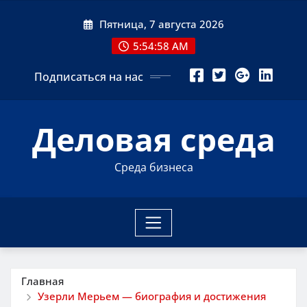
Перейти
Пятница, 7 августа 2026
к
содержимому
5:54:59 AM
Подписаться на нас
Деловая среда
Среда бизнеса
Главная
Узерли Мерьем — биография и достижения