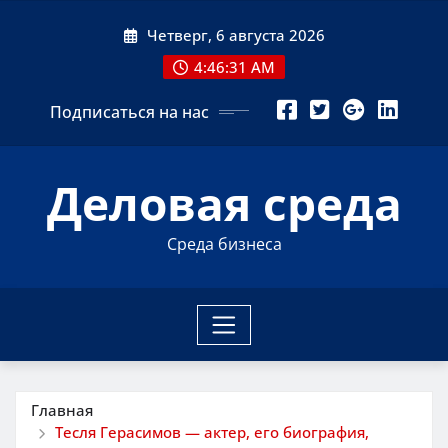
Перейти
Четверг, 6 августа 2026
к
содержимому
4:46:32 AM
Подписаться на нас
Деловая среда
Среда бизнеса
Главная
Тесля Герасимов — актер, его биография,