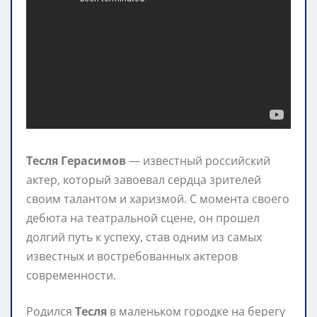
Тесля Герасимов
— известный российский
актер, который завоевал сердца зрителей
своим талантом и харизмой. С момента своего
дебюта на театральной сцене, он прошел
долгий путь к успеху, став одним из самых
известных и востребованных актеров
современности.
Родился
Тесля
в маленьком городке на берегу