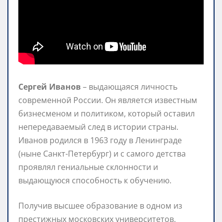
Сергей Иванов
– выдающаяся личность
современной России. Он является известным
бизнесменом и политиком, который оставил
непередаваемый след в истории страны.
Иванов родился в 1963 году в Ленинграде
(ныне Санкт-Петербург) и с самого детства
проявлял гениальные склонности и
выдающуюся способность к обучению.
Получив высшее образование в одном из
престижных московских университетов,