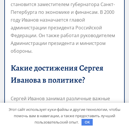
становится заместителем губернатора Санкт-
Петербурга по экономике и финансам. В 2000
году Иванов назначается главой
администрации президента Российской
Федерации. Он также работал руководителем
Администрации президента и министром
обороны.
Какие достижения Сергея
Иванова в политике?
Сергей Иванов занимал различные важные
посты в российском правительстве. Он был
Этот сайт использует куки-файлы и другие технологии, чтобы
главой администрации президента
помочь вам в навигации, а также предоставить лучший
Российской Федерации, руководителем
пользовательский опыт.
OK