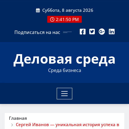
Перейти
Суббота, 8 августа 2026
к
содержимому
2:41:51 PM
Подписаться на нас
Деловая среда
Среда бизнеса
Главная
Сергей Иванов — уникальная история успеха в