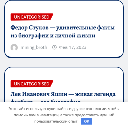
UNCATEGORISED
Федор Стуков — удивительные факты
из биографии и личной жизни
mining_broth
Фев 17, 2023
UNCATEGORISED
Лев Иванович Яшин — живая легенда
футбола — его биография,
впечатляющие достижения и
Этот сайт использует куки-файлы и другие технологии, чтобы
помочь вам в навигации, а также предоставить лучший
интересная личная жизнь
пользовательский опыт.
OK