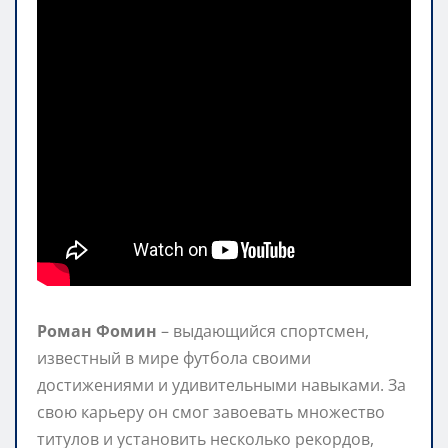
Роман Фомин
– выдающийся спортсмен,
известный в мире футбола своими
достижениями и удивительными навыками. За
свою карьеру он смог завоевать множество
титулов и установить несколько рекордов,