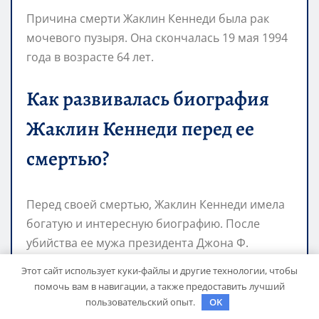
Причина смерти Жаклин Кеннеди была рак
мочевого пузыря. Она скончалась 19 мая 1994
года в возрасте 64 лет.
Как развивалась биография
Жаклин Кеннеди перед ее
смертью?
Перед своей смертью, Жаклин Кеннеди имела
богатую и интересную биографию. После
убийства ее мужа президента Джона Ф.
Кеннеди в 1963 году, она стала работать в
Этот сайт использует куки-файлы и другие технологии, чтобы
издательстве Doubleday и написала несколько
помочь вам в навигации, а также предоставить лучший
книг. Она также была замужем за греческим
пользовательский опыт.
OK