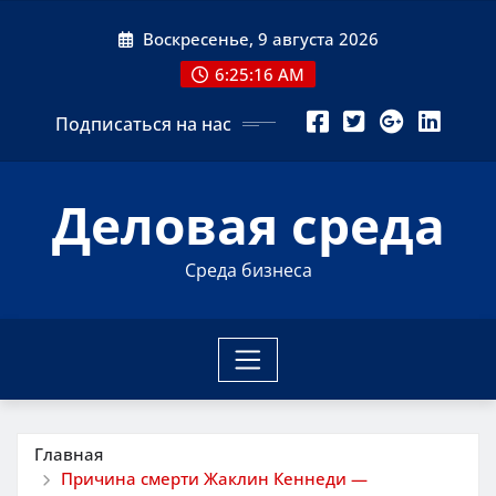
Перейти
Воскресенье, 9 августа 2026
к
содержимому
6:25:17 AM
Подписаться на нас
Деловая среда
Среда бизнеса
Главная
Причина смерти Жаклин Кеннеди —