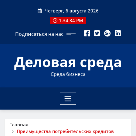
Перейти
Четверг, 6 августа 2026
к
содержимому
1:34:35 PM
Подписаться на нас
Деловая среда
Среда бизнеса
Главная
Преимущества потребительских кредитов