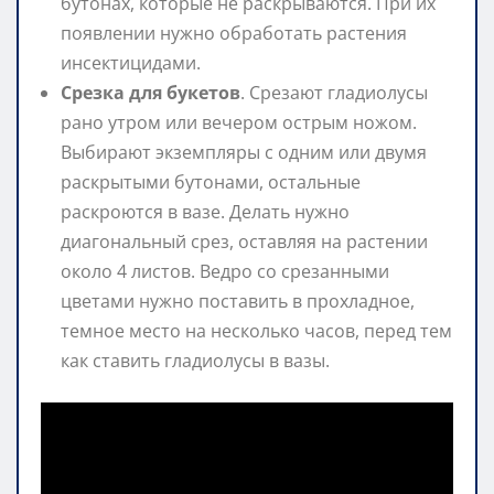
бутонах, которые не раскрываются. При их
появлении нужно обработать растения
инсектицидами.
Срезка для букетов
. Срезают гладиолусы
рано утром или вечером острым ножом.
Выбирают экземпляры с одним или двумя
раскрытыми бутонами, остальные
раскроются в вазе. Делать нужно
диагональный срез, оставляя на растении
около 4 листов. Ведро со срезанными
цветами нужно поставить в прохладное,
темное место на несколько часов, перед тем
как ставить гладиолусы в вазы.