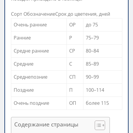
Сорт ОбозначениеСрок до цветения, дней
Очень ранние
ОР
до 75
Ранние
Р
75–79
Средне ранние
СР
80–84
Средние
С
85–89
Среднепозние
СП
90–99
Поздние
П
100–114
Очень поздние
ОП
более 115
Содержание страницы