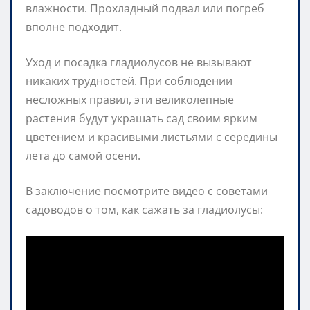
влажности. Прохладный подвал или погреб
вполне подходит.
Уход и посадка гладиолусов не вызывают
никаких трудностей. При соблюдении
несложных правил, эти великолепные
растения будут украшать сад своим ярким
цветением и красивыми листьями с середины
лета до самой осени.
В заключение посмотрите видео с советами
садоводов о том, как сажать за гладиолусы: