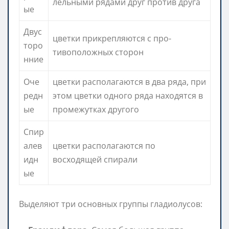
лельными рядами друг против друга
ые
Двус
цветки прикрепляются с про­
торо
тивоположных сторон
нние
Оче
цветки располагаются в два ряда, при
редн
этом цветки одного ряда находятся в
ые
промежутках другого
Спир
алев
цветки располагаются по
идн
восходящей спирали
ые
Выделяют три основных группы гладиолусов: