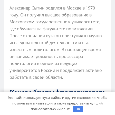
Александр Сытин родился в Москве в 1970
году. Он получил высшее образование в
Московском государственном университете,
где обучался на факультете политологии.
После окончания вуза он приступил к научно-
исследовательской деятельности и стал
известным политологом. В настоящее время
он занимает должность профессора
политологии в одном из ведущих
университетов России и продолжает активно
работать в своей области.
Какова биография политолога
Этот сайт использует куки-файлы и другие технологии, чтобы
Александра Сытина?
помочь вам в навигации, а также предоставить лучший
пользовательский опыт.
OK