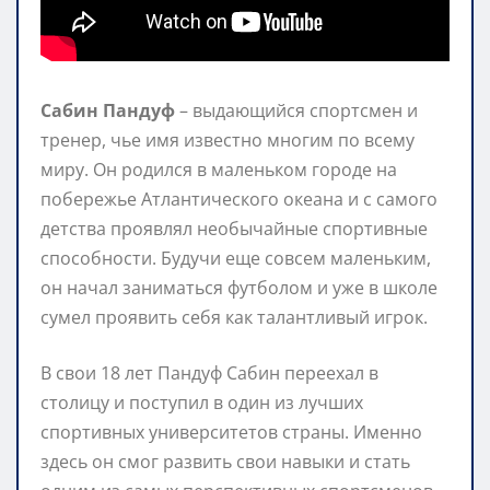
Сабин Пандуф
– выдающийся спортсмен и
тренер, чье имя известно многим по всему
миру. Он родился в маленьком городе на
побережье Атлантического океана и с самого
детства проявлял необычайные спортивные
способности. Будучи еще совсем маленьким,
он начал заниматься футболом и уже в школе
сумел проявить себя как талантливый игрок.
В свои 18 лет Пандуф Сабин переехал в
столицу и поступил в один из лучших
спортивных университетов страны. Именно
здесь он смог развить свои навыки и стать