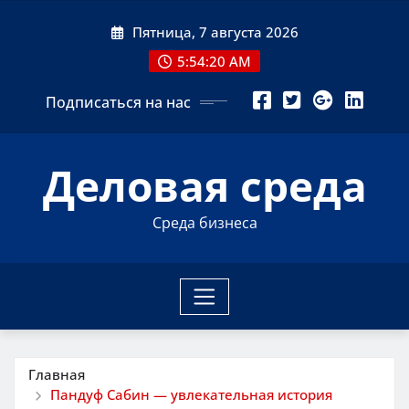
Перейти
Пятница, 7 августа 2026
к
содержимому
5:54:21 AM
Подписаться на нас
Деловая среда
Среда бизнеса
Главная
Пандуф Сабин — увлекательная история