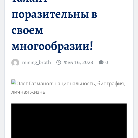
поразительны в
своем
многообразии!
mining_broth
Фев 16, 2023
0