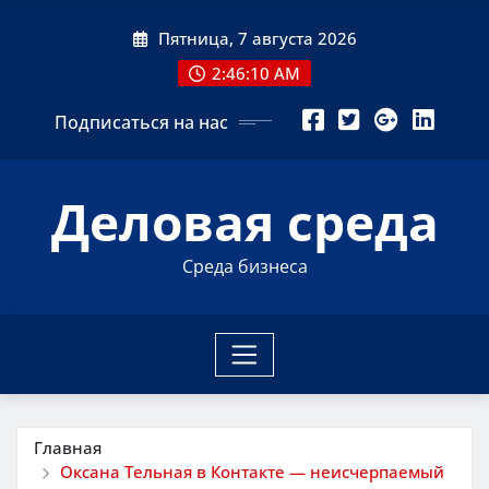
Перейти
Пятница, 7 августа 2026
к
содержимому
2:46:11 AM
Подписаться на нас
Деловая среда
Среда бизнеса
Главная
Оксана Тельная в Контакте — неисчерпаемый