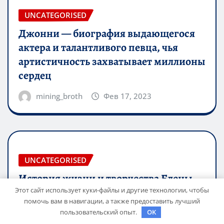
UNCATEGORISED
Джонни — биография выдающегося
актера и талантливого певца, чья
артистичность захватывает миллионы
сердец
mining_broth
Фев 17, 2023
UNCATEGORISED
История жизни и творчества Елены
Дубровской — биография,
Этот сайт использует куки-файлы и другие технологии, чтобы
помочь вам в навигации, а также предоставить лучший
достижения, интересные факты
пользовательский опыт.
OK