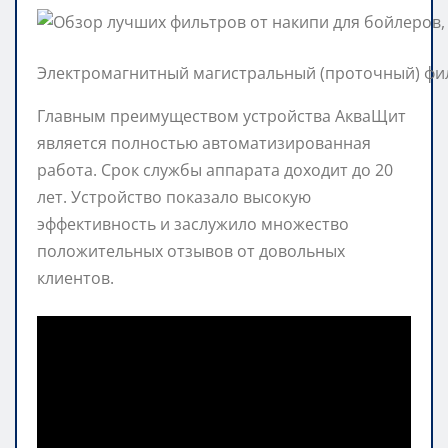
Электромагнитный магистральный (проточный) фил
Главным преимуществом устройства АкваЩит
является полностью автоматизированная
работа. Срок службы аппарата доходит до 20
лет. Устройство показало высокую
эффективность и заслужило множество
положительных отзывов от довольных
клиентов.