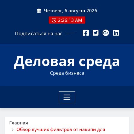
Перейти
Четверг, 6 августа 2026
к
содержимому
2:26:14 AM
Подписаться на нас
Деловая среда
Среда бизнеса
Главная
Обзор лучших фильтров от накипи для