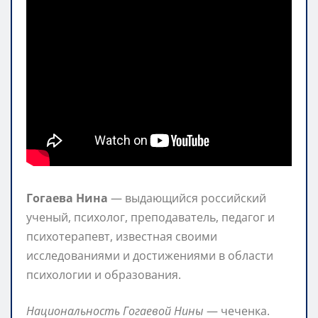
Гогаева Нина
— выдающийся российский
ученый, психолог, преподаватель, педагог и
психотерапевт, известная своими
исследованиями и достижениями в области
психологии и образования.
Национальность Гогаевой Нины
— чеченка.