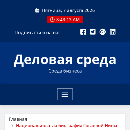
Перейти
Пятница, 7 августа 2026
к
содержимому
8:43:14 AM
Подписаться на нас
Деловая среда
Среда бизнеса
Главная
Национальность и биография Гогаевой Нины