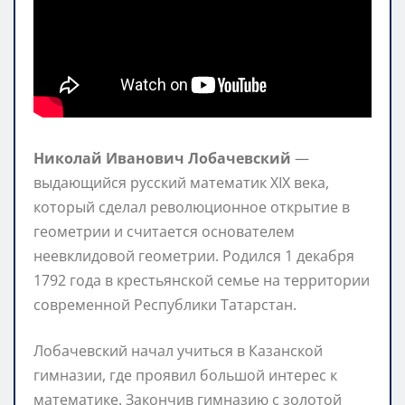
Николай Иванович Лобачевский
—
выдающийся русский математик XIX века,
который сделал революционное открытие в
геометрии и считается основателем
неевклидовой геометрии. Родился 1 декабря
1792 года в крестьянской семье на территории
современной Республики Татарстан.
Лобачевский начал учиться в Казанской
гимназии, где проявил большой интерес к
математике. Закончив гимназию с золотой