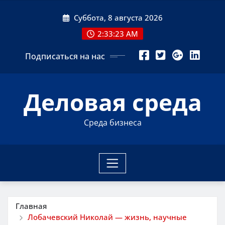
Перейти
Суббота, 8 августа 2026
к
содержимому
2:33:24 AM
Подписаться на нас
Деловая среда
Среда бизнеса
Главная
Лобачевский Николай — жизнь, научные