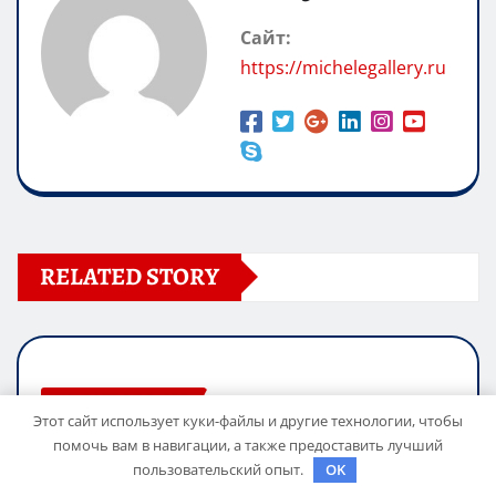
Сайт:
https://michelegallery.ru
RELATED STORY
UNCATEGORISED
Этот сайт использует куки-файлы и другие технологии, чтобы
Галилео Галилей — известный ученый
помочь вам в навигации, а также предоставить лучший
и его открытия — краткая биография,
пользовательский опыт.
OK