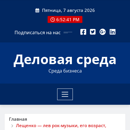
Перейти
Пятница, 7 августа 2026
к
содержимому
6:52:42 PM
Подписаться на нас
Деловая среда
Среда бизнеса
Главная
Лещенко — лев рок-музыки, его возраст,