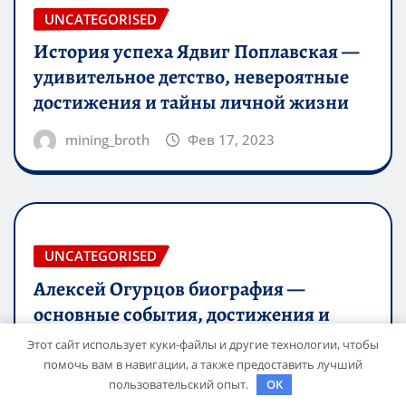
UNCATEGORISED
История успеха Ядвиг Поплавская —
удивительное детство, невероятные
достижения и тайны личной жизни
mining_broth
Фев 17, 2023
UNCATEGORISED
Алексей Огурцов биография —
основные события, достижения и
личная жизнь
Этот сайт использует куки-файлы и другие технологии, чтобы
помочь вам в навигации, а также предоставить лучший
mining_broth
Фев 17, 2023
пользовательский опыт.
OK