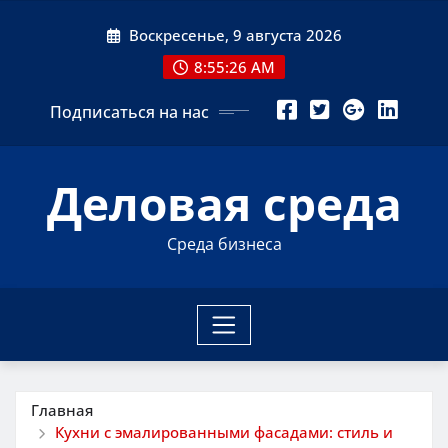
Перейти
Воскресенье, 9 августа 2026
к
содержимому
8:55:27 AM
Подписаться на нас
Деловая среда
Среда бизнеса
Главная
Кухни с эмалированными фасадами: стиль и