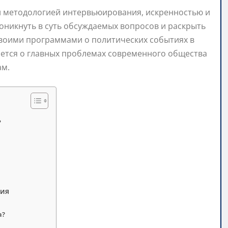
й методологией интервьюирования, искренностью и
оникнуть в суть обсуждаемых вопросов и раскрыть
своими программами о политических событиях в
ается о главных проблемах современного общества
ам.
ь
ния
а?