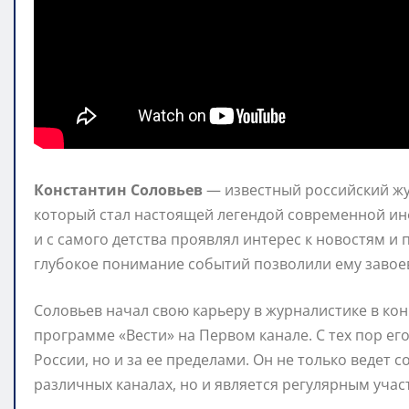
Константин Соловьев
— известный российский жу
который стал настоящей легендой современной ин
и с самого детства проявлял интерес к новостям и 
глубокое понимание событий позволили ему завоев
Соловьев начал свою карьеру в журналистике в кон
программе «Вести» на Первом канале. С тех пор ег
России, но и за ее пределами. Он не только веде
различных каналах, но и является регулярным учас