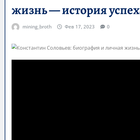
жизнь — история успе
mining_broth
Фев 17, 2023
0