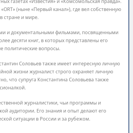
тных газетах «Известия» и «Комсомольская правда».
 «ORТ» (ныне «Первый канал»), где вел собственную
 стране и мире.
гами и документальными фильмами, посвященными
олее десяти книг, в которых представлены его
ые политические вопросы.
стантин Соловьев также имеет интересную личную
мейной жизни журналист строго охраняет личную
но, что супруга Константина Соловьева также
сионалкой.
ественной журналистики, чьи программы и
й аудитории. Его знания и опыт делают его
кой ситуации в России и за рубежом.