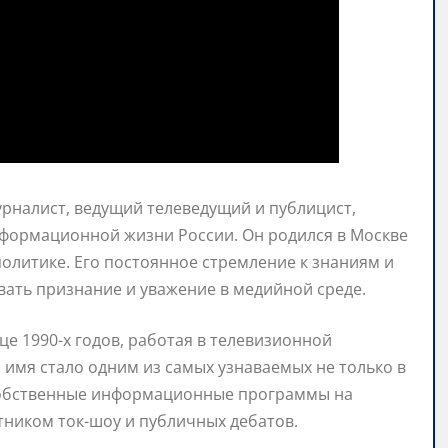
рналист, ведущий телеведущий и публицист,
формационной жизни России. Он родился в Москве
политике. Его постоянное стремление к знаниям и
ать признание и уважение в медийной среде.
це 1990-х годов, работая в телевизионной
о имя стало одним из самых узнаваемых не только в
т собственные информационные программы на
тником ток-шоу и публичных дебатов.