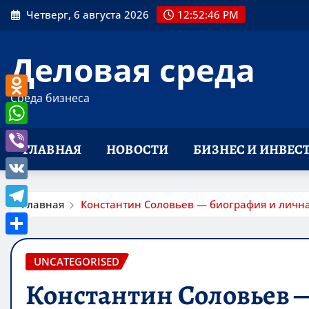
Перейти
Четверг, 6 августа 2026
12:52:47 PM
к
содержимому
Деловая среда
Среда бизнеса
Odnoklassniki
WhatsApp
ГЛАВНАЯ
НОВОСТИ
БИЗНЕС И ИНВЕС
Viber
VK
Главная
Константин Соловьев — биография и лична
Telegram
Отправить
UNCATEGORISED
Константин Соловьев 