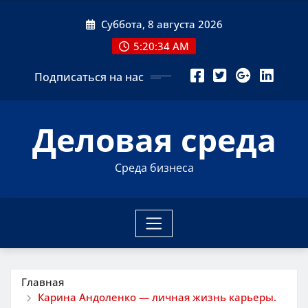
Перейти
Суббота, 8 августа 2026
к
содержимому
5:20:35 AM
Подписаться на нас
Деловая среда
Среда бизнеса
Главная
Карина Андоленко — личная жизнь карьеры.