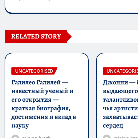
RELATED STORY
UNCATEGORISED
UNCATEGORI
Галилео Галилей —
Джонни — 
известный ученый и
выдающегос
его открытия —
талантливо
краткая биография,
чья артист
достижения и вклад в
захватывае
науку
сердец
mining_broth
mining_bro