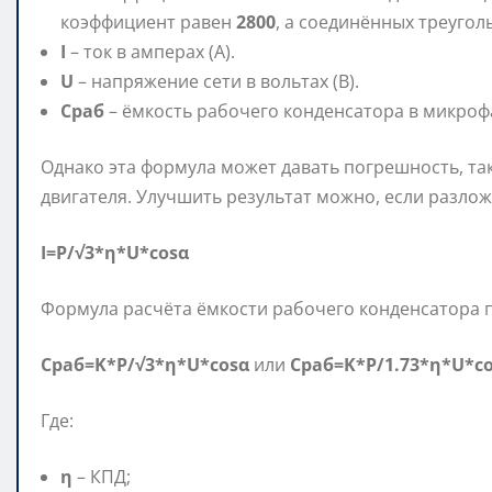
коэффициент равен
2800
, а соединённых треуго
I
– ток в амперах (А).
U
– напряжение сети в вольтах (В).
Cраб
– ёмкость рабочего конденсатора в микрофа
Однако эта формула может давать погрешность, та
двигателя. Улучшить результат можно, если разлож
I=P/√3*η*U*cosα
Формула расчёта ёмкости рабочего конденсатора п
Cраб=K*P/√3*η*U*cosα
или
Cраб=K*P/1.73*η*U*c
Где:
η
– КПД;