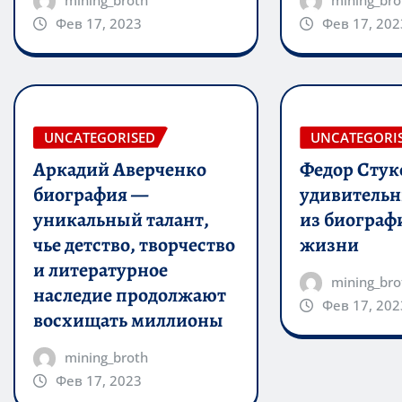
Фев 17, 2023
Фев 17, 202
UNCATEGORISED
UNCATEGORI
Аркадий Аверченко
Федор Стук
биография —
удивитель
уникальный талант,
из биограф
чье детство, творчество
жизни
и литературное
mining_bro
наследие продолжают
Фев 17, 202
восхищать миллионы
mining_broth
Фев 17, 2023