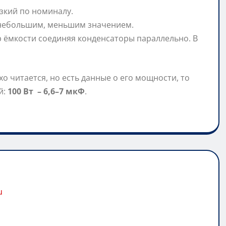
зкий по номиналу.
с небольшим, меньшим значением.
р ёмкости соединяя конденсаторы параллельно. В
о читается, но есть данные о его мощности, то
й:
100 Вт – 6,6–7 мкФ
.
u