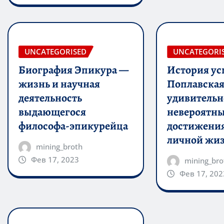
UNCATEGORISED
UNCATEGORI
Биография Эпикура —
История ус
жизнь и научная
Поплавска
деятельность
удивительно
выдающегося
невероятн
философа-эпикурейца
достижения
личной жи
mining_broth
Фев 17, 2023
mining_bro
Фев 17, 202