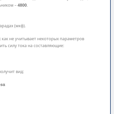
льником –
4800
.
радах (мкф).
к как не учитывает некоторых параметров
ить силу тока на составляющие:
олучит вид:
osα