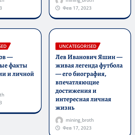
3
Фев 17, 2023
SED
UNCATEGORISED
ов —
Лев Иванович Яшин —
ные факты
живая легенда футбола
ии и личной
— его биография,
впечатляющие
достижения и
th
интересная личная
3
жизнь
mining_broth
Фев 17, 2023