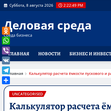
Перейти
Суббота, 8 августа 2026
2:22:50 PM
к
содержимому
Деловая среда
Среда бизнеса
Odnoklassniki
WhatsApp
ГЛАВНАЯ
НОВОСТИ
БИЗНЕС И ИНВЕС
Viber
VK
Главная
Калькулятор расчета ёмкости пускового и 
Telegram
Отправить
UNCATEGORISED
Калькулятор расчета ё