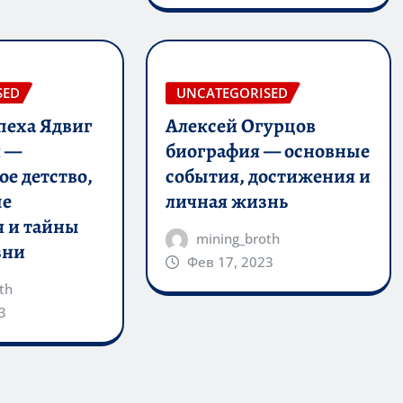
SED
UNCATEGORISED
пеха Ядвиг
Алексей Огурцов
я —
биография — основные
е детство,
события, достижения и
ые
личная жизнь
 и тайны
mining_broth
зни
Фев 17, 2023
th
3