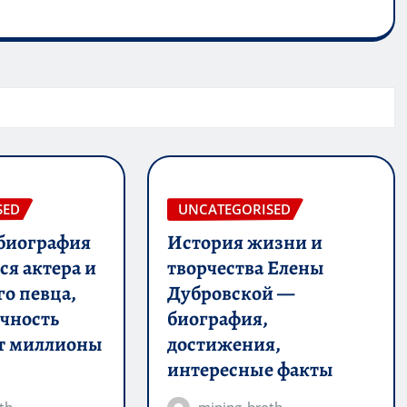
SED
UNCATEGORISED
биография
История жизни и
я актера и
творчества Елены
го певца,
Дубровской —
ичность
биография,
т миллионы
достижения,
интересные факты
th
mining_broth