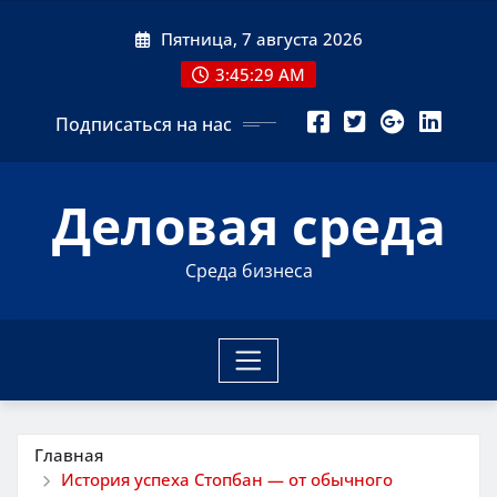
Перейти
Пятница, 7 августа 2026
к
содержимому
3:45:30 AM
Подписаться на нас
Деловая среда
Среда бизнеса
Главная
История успеха Стопбан — от обычного