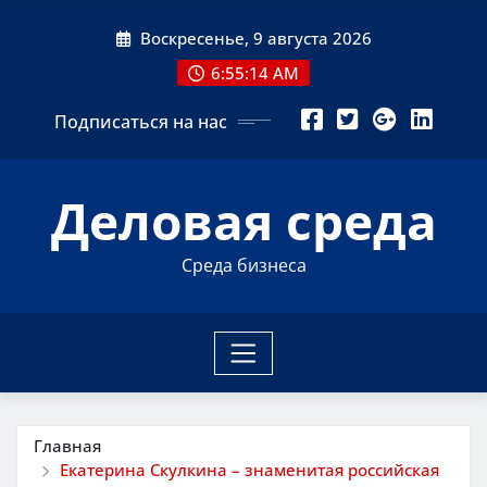
Перейти
Воскресенье, 9 августа 2026
к
содержимому
6:55:15 AM
Подписаться на нас
Деловая среда
Среда бизнеса
Главная
Екатерина Скулкина – знаменитая российская