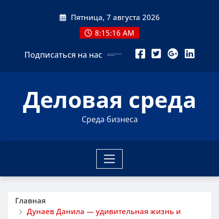
Перейти
Пятница, 7 августа 2026
к
содержимому
8:15:17 AM
Подписаться на нас
Деловая среда
Среда бизнеса
Главная
Дунаев Данила — удивительная жизнь и