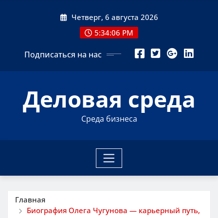
Перейти
Четверг, 6 августа 2026
к
содержимому
5:34:07 PM
Подписаться на нас
Деловая среда
Среда бизнеса
Главная
Биография Олега Чугунова — карьерный путь,