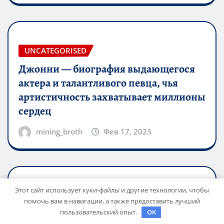
UNCATEGORISED
Джонни — биография выдающегося
актера и талантливого певца, чья
артистичность захватывает миллионы
сердец
mining_broth
Фев 17, 2023
Этот сайт использует куки-файлы и другие технологии, чтобы
UNCATEGORISED
помочь вам в навигации, а также предоставить лучший
История жизни и творчества Елены
пользовательский опыт.
OK