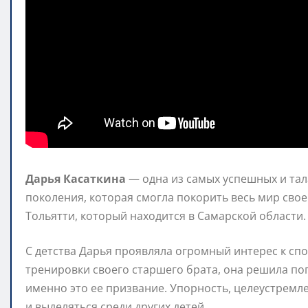
Дарья Касаткина
— одна из самых успешных и тал
поколения, которая смогла покорить весь мир своей
Тольятти, который находится в Самарской области.
С детства Дарья проявляла огромный интерес к спо
тренировки своего старшего брата, она решила поп
именно это ее призвание. Упорность, целеустремл
и выделяться среди других детей.