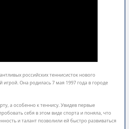
антливых российских теннисисток нового
 игрой. Она родилась 7 мая 1997 года в городе
рту, а особенно к теннису. Увидев первые
робовать себя в этом виде спорта и поняла, что
енность и талант позволили ей быстро развиваться