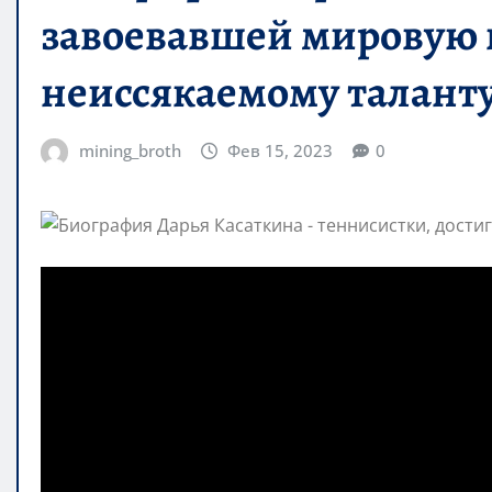
завоевавшей мировую 
неиссякаемому таланту
mining_broth
Фев 15, 2023
0