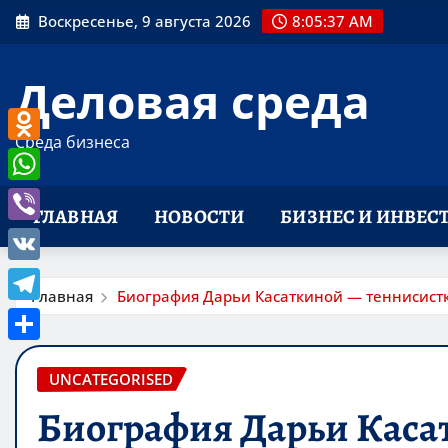
Перейти
Воскресенье, 9 августа 2026
8:05:38 AM
к
содержимому
Деловая среда
Среда бизнеса
Odnoklassniki
WhatsApp
ГЛАВНАЯ
НОВОСТИ
БИЗНЕС И ИНВЕС
Viber
VK
Главная
Биография Дарьи Касаткиной — теннисист
Telegram
Отправить
UNCATEGORISED
Биография Дарьи Каса