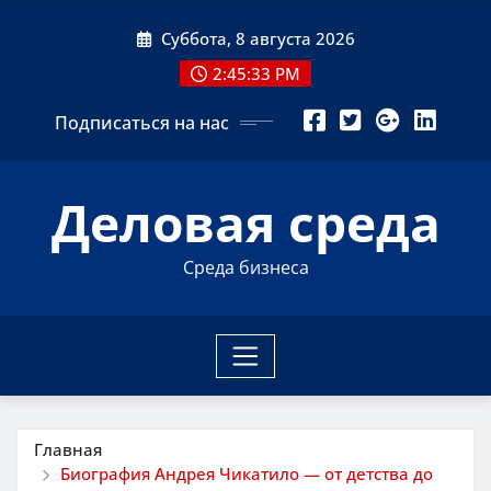
Перейти
Суббота, 8 августа 2026
к
содержимому
2:45:34 PM
Подписаться на нас
Деловая среда
Среда бизнеса
Главная
Биография Андрея Чикатило — от детства до