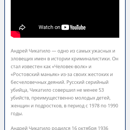
Андрей Чикатило — одно из самых ужасных и
зловещих имен в истории криминалистики. Он
стал известен как «Человек-волк» и
«Ростовский маньяк» из-за своих жестоких и
бесчеловечных деяний. Русский серийный
убийца, Чикатило совершил не менее 53
убийств, преимущественно молодых детей,
женщин и подростков, в период с 1978 по 1990
годы.
Андрей Чикатило родился 16 октября 1936