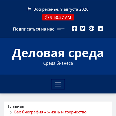
Перейти
Воскресенье, 9 августа 2026
к
содержимому
9:50:58 AM
Подписаться на нас
Деловая среда
Среда бизнеса
Главная
Бах биография – жизнь и творчество