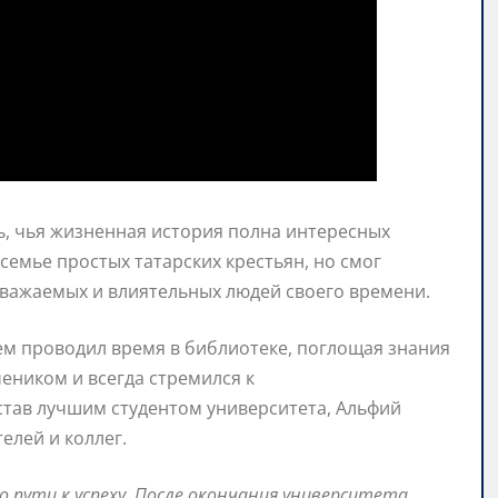
ь, чья жизненная история полна интересных
семье простых татарских крестьян, но смог
 уважаемых и влиятельных людей своего времени.
вием проводил время в библиотеке, поглощая знания
еником и всегда стремился к
тав лучшим студентом университета, Альфий
елей и коллег.
о пути к успеху. После окончания университета