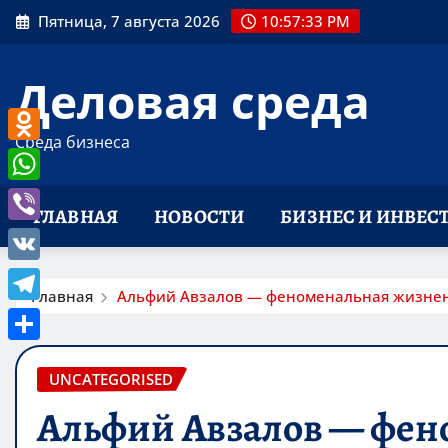
Перейти
Пятница, 7 августа 2026
10:57:34 PM
к
содержимому
Деловая среда
Среда бизнеса
Odnoklassniki
WhatsApp
ГЛАВНАЯ
НОВОСТИ
БИЗНЕС И ИНВЕС
Viber
VK
Главная
Альфий Авзалов — феноменальная жизнен
Telegram
Отправить
UNCATEGORISED
Альфий Авзалов — фен