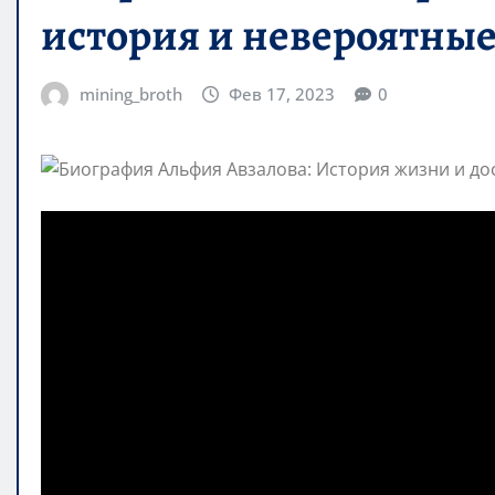
история и невероятны
mining_broth
Фев 17, 2023
0