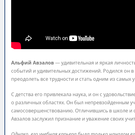
Альфий Авзалов
— удивительная и яркая личност
событий и удивительных достижений. Родился он в 
преодолеть все трудности и стать одним из самых
С детства его привлекала наука, и он с удовольст
о различных областях. Он был непревзойденным уч
самосовершенствованию. Отличившись в школе и с
Авзалов заслужил признание и уважение своих учит
Однако, его учебная карьера была только началом ег