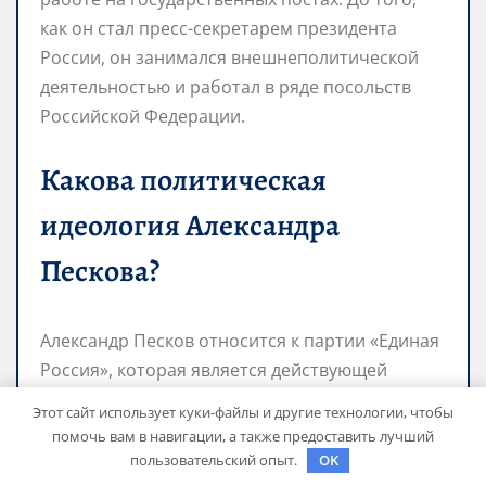
как он стал пресс-секретарем президента
России, он занимался внешнеполитической
деятельностью и работал в ряде посольств
Российской Федерации.
Какова политическая
идеология Александра
Пескова?
Александр Песков относится к партии «Единая
Россия», которая является действующей
партией власти в России. Его политические
Этот сайт использует куки-файлы и другие технологии, чтобы
взгляды связаны с президентской политикой и
помочь вам в навигации, а также предоставить лучший
общими целями партии.
пользовательский опыт.
OK