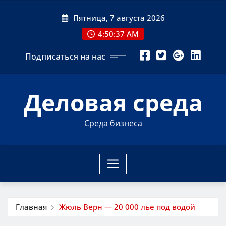
Перейти
Пятница, 7 августа 2026
к
содержимому
4:50:37 AM
Подписаться на нас
Деловая среда
Среда бизнеса
Главная
Жюль Верн — 20 000 лье под водой