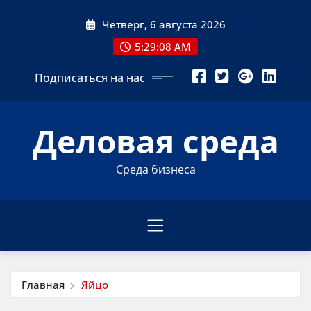
Перейти
Четверг, 6 августа 2026
к
содержимому
5:29:08 AM
Подписаться на нас
Деловая среда
Среда бизнеса
Главная
Яйцо