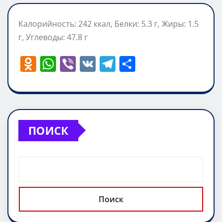
Калорийность: 242 ккал, Белки: 5.3 г, Жиры: 1.5
г, Углеводы: 47.8 г
O
W
Vi
V
T
О
d
h
b
K
el
т
n
at
er
e
п
o
s
gr
р
kl
A
a
а
ПОИСК
a
p
m
в
ss
p
и
ni
т
ki
ь
Поиск