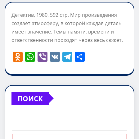
Детектив, 1980, 592 стр. Мир произведения
создаёт атмосферу, в которой каждая деталь
имеет значение. Темы памяти, времени и
ответственности проходят через весь сюжет.
O
W
Vi
V
T
О
d
h
b
K
el
т
n
at
er
e
п
o
s
gr
р
kl
A
a
а
ПОИСК
a
p
m
в
ss
p
и
ni
т
ki
ь