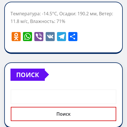
Температура: -14.5°C, Осадки: 190.2 мм, Ветер:
11.8 м/с, Влажность: 71%
O
W
Vi
V
T
О
d
h
b
K
el
т
n
at
er
e
п
o
s
gr
р
kl
A
a
а
ПОИСК
a
p
m
в
ss
p
и
ni
т
ki
ь
Поиск