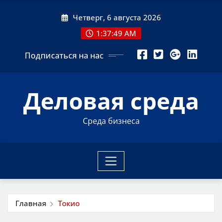
Перейти
Четверг, 6 августа 2026
к
содержимому
1:37:50 AM
Подписаться на нас
Деловая среда
Среда бизнеса
Главная
Токио