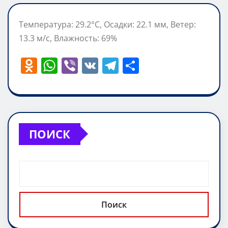
Температура: 29.2°C, Осадки: 22.1 мм, Ветер:
13.3 м/с, Влажность: 69%
O
W
Vi
V
T
О
d
h
b
K
el
т
n
at
er
e
п
o
s
gr
р
kl
A
a
а
ПОИСК
a
p
m
в
ss
p
и
ni
т
ki
ь
Поиск