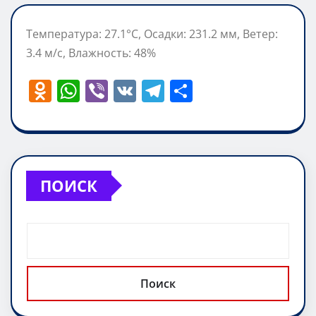
Температура: 27.1°C, Осадки: 231.2 мм, Ветер:
3.4 м/с, Влажность: 48%
O
W
Vi
V
T
О
d
h
b
K
el
т
n
at
er
e
п
o
s
gr
р
kl
A
a
а
ПОИСК
a
p
m
в
ss
p
и
ni
т
ki
ь
Поиск