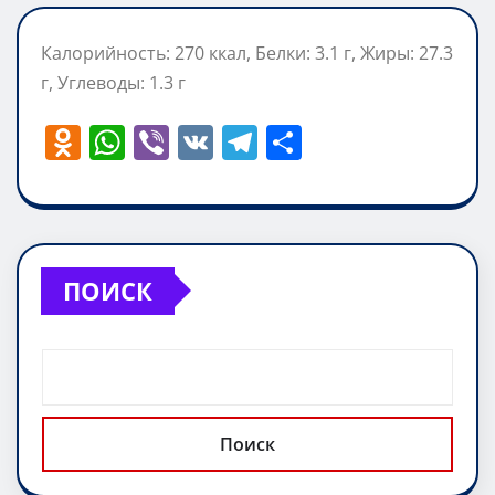
Калорийность: 270 ккал, Белки: 3.1 г, Жиры: 27.3
г, Углеводы: 1.3 г
O
W
Vi
V
T
О
d
h
b
K
el
т
n
at
er
e
п
o
s
gr
р
kl
A
a
а
ПОИСК
a
p
m
в
ss
p
и
ni
т
ki
ь
Поиск