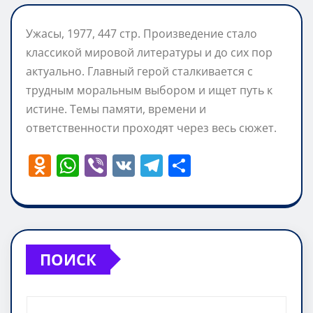
Ужасы, 1977, 447 стр. Произведение стало
классикой мировой литературы и до сих пор
актуально. Главный герой сталкивается с
трудным моральным выбором и ищет путь к
истине. Темы памяти, времени и
ответственности проходят через весь сюжет.
O
W
Vi
V
T
О
d
h
b
K
el
т
n
at
er
e
п
o
s
gr
р
kl
A
a
а
ПОИСК
a
p
m
в
ss
p
и