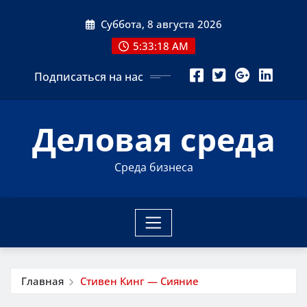
Перейти
Суббота, 8 августа 2026
к
содержимому
5:33:19 AM
Подписаться на нас
Деловая среда
Среда бизнеса
Главная
Стивен Кинг — Сияние