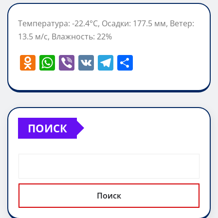
Температура: -22.4°C, Осадки: 177.5 мм, Ветер:
13.5 м/с, Влажность: 22%
O
W
Vi
V
T
О
d
h
b
K
el
т
n
at
er
e
п
o
s
gr
р
kl
A
a
а
ПОИСК
a
p
m
в
ss
p
и
ni
т
ki
ь
Поиск