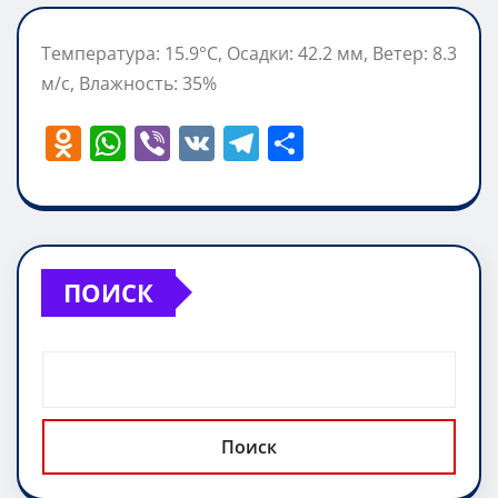
Температура: 15.9°C, Осадки: 42.2 мм, Ветер: 8.3
м/с, Влажность: 35%
O
W
Vi
V
T
О
d
h
b
K
el
т
n
at
er
e
п
o
s
gr
р
kl
A
a
а
ПОИСК
a
p
m
в
ss
p
и
ni
т
ki
ь
Поиск