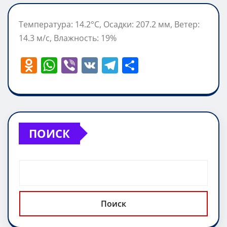
Температура: 14.2°C, Осадки: 207.2 мм, Ветер:
14.3 м/с, Влажность: 19%
O
W
Vi
V
T
О
d
h
b
K
el
т
n
at
er
e
п
o
s
gr
р
kl
A
a
а
ПОИСК
a
p
m
в
ss
p
и
ni
т
ki
ь
Поиск