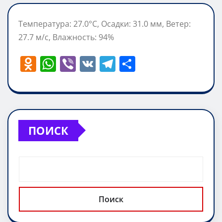
Температура: 27.0°C, Осадки: 31.0 мм, Ветер:
27.7 м/с, Влажность: 94%
O
W
Vi
V
T
О
d
h
b
K
el
т
n
at
er
e
п
o
s
gr
р
kl
A
a
а
ПОИСК
a
p
m
в
ss
p
и
ni
т
ki
ь
Поиск