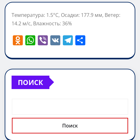
Температура: 1.5°C, Осадки: 177.9 мм, Ветер:
14.2 м/с, Влажность: 36%
O
W
Vi
V
T
О
d
h
b
K
el
т
n
at
er
e
п
o
s
gr
р
kl
A
a
а
ПОИСК
a
p
m
в
ss
p
и
ni
т
ki
ь
Поиск